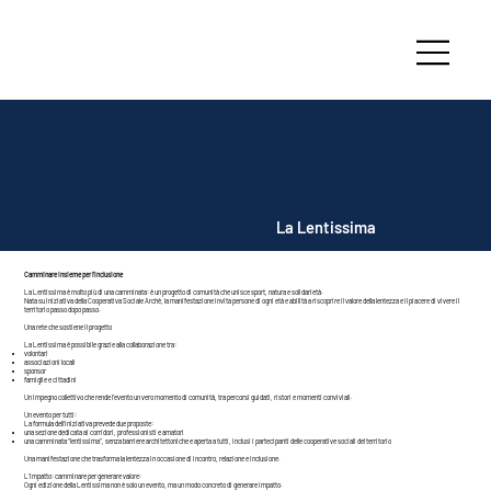
Progetti
La Lentissima
Camminare insieme per l’inclusione
La Lentissima è molto più di una camminata: è un progetto di comunità che unisce sport, natura e solidarietà.
Nata su iniziativa della Cooperativa Sociale Archè, la manifestazione invita persone di ogni età e abilità a riscoprire il valore della lentezza e il piacere di vivere il
territorio passo dopo passo.
Una rete che sostiene il progetto
La Lentissima è possibile grazie alla collaborazione tra:
volontari
associazioni locali
sponsor
famiglie e cittadini
Un impegno collettivo che rende l’evento un vero momento di comunità, tra percorsi guidati, ristori e momenti conviviali.
Un evento per tutti:
La formula dell’iniziativa prevede due proposte:
una sezione dedicata ai corridori, professionisti e amatori
una camminata “lentissima”, senza barriere architettoniche e aperta a tutti, inclusi i partecipanti delle cooperative sociali del territorio
Una manifestazione che trasforma la lentezza in occasione di incontro, relazione e inclusione.
L’impatto: camminare per generare valore:
Ogni edizione della Lentissima non è solo un evento, ma un modo concreto di generare impatto.