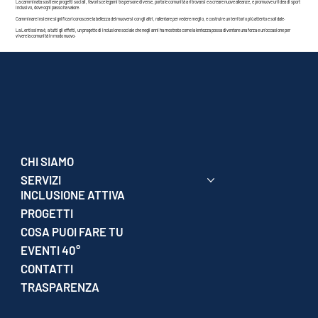
La camminata sostiene progetti sociali, favorisce legami tra persone diverse, porta le comunità a ritrovarsi e a creare nuove alleanze, e promuove un’idea di sport
inclusivo, dove ogni passo ha valore.
Camminare insieme significa riconoscere la bellezza del muoversi con gli altri, rallentare per vedere meglio, e costruire un territorio più attento e solidale.
La Lentissima è, a tutti gli effetti, un progetto di inclusione sociale che negli anni ha mostrato come la lentezza possa diventare una forza e un’occasione per
vivere la comunità in modo nuovo.
CHI SIAMO
SERVIZI
INCLUSIONE ATTIVA
PROGETTI
COSA PUOI FARE TU
EVENTI 40°
CONTATTI
TRASPARENZA