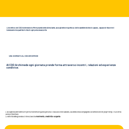
L’obiettivo del CDD Archimede è offrire un ambiente stimolante, accogliente e rispettoso delle caratteristiche di ognuno, capace di favorire il
benessere e la qualità di vita di ogni persona accolta
UNA GIORNATA AL CDD ARCHIMEDE
Al CDD Archimede ogni giornata prende forma attraverso incontri, relazioni ed esperienze
condivise.
L’accoglienza del mattino è il primo momento di questo percorso: ciascuno viene salutato, ascoltato ed accompagnato con attenzione nei propri tempi, in un clima
sereno e familiare.
Le attività della giornata si intrecciano tra
movimento
,
creatività
e
scoperta
.