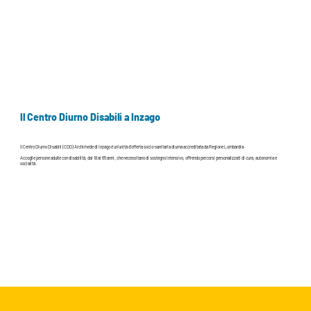
Il Centro Diurno Disabili a Inzago
Il Centro Diurno Disabili (CDD) Archimede di Inzago è un’unità d’offerta socio-sanitaria diurna accreditata da Regione Lombardia.
Accoglie persone adulte con disabilità, dai 18 ai 65 anni, che necessitano di sostegno intensivo, offrendo percorsi personalizzati di cura, autonomia e
socialità.