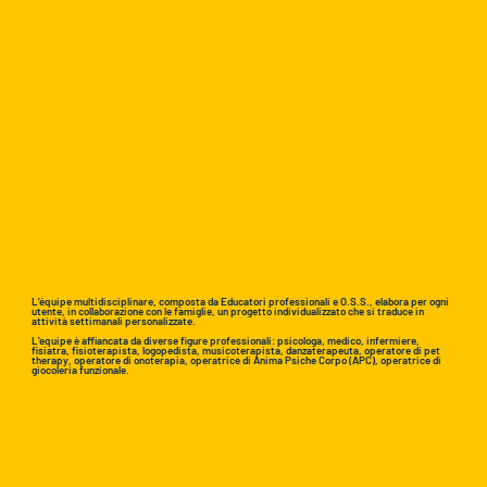
L’équipe multidisciplinare, composta da Educatori professionali e O.S.S., elabora per ogni
utente, in collaborazione con le famiglie, un progetto individualizzato che si traduce in
attività settimanali personalizzate.
L’equipe è affiancata da diverse figure professionali: psicologa, medico, infermiere,
fisiatra, fisioterapista, logopedista, musicoterapista, danzaterapeuta, operatore di pet
therapy, operatore di onoterapia, operatrice di Anima Psiche Corpo (APC), operatrice di
giocoleria funzionale.