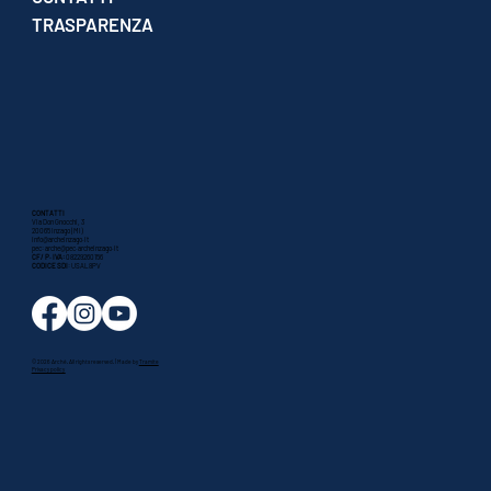
TRASPARENZA
CONTATTI
Via Don Gnocchi, 3
20065 Inzago (MI)
info@archeinzago.it
pec:
arche@pec.archeinzago.it
CF/ P. IVA:
08229260156
CODICE SDI
: USAL8PV
© 2026 Archè. All rights reserved. | Made by
Tramite
Privacy policy