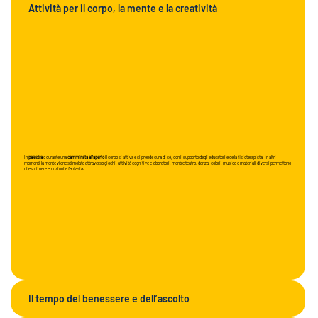
Attività per il corpo, la mente e la creatività
In
palestra
o durante una
camminata all’aperto
il corpo si attiva e si prende cura di sé, con il supporto degli educatori e della fisioterapista. In altri
momenti la mente viene stimolata attraverso giochi, attività cognitive e laboratori, mentre teatro, danza, colori, musica e materiali diversi permettono
di esprimere emozioni e fantasia.
Il tempo del benessere e dell’ascolto