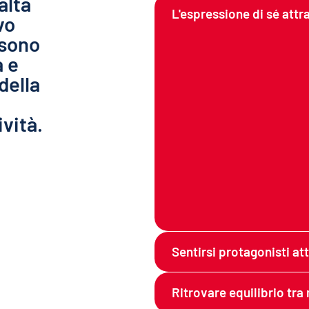
alta
L'espressione di sé att
vo
 sono
a e
della
ività.
Sentirsi protagonisti at
Ritrovare equilibrio tr